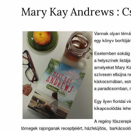
Mary Kay Andrews : Cs
Vannak olyan témák,
egy könyv borítójá
Esetemben sokáig a
a helyszínek listáj
amelyeket Mary Ka
szívesen elbújna n
kiskocsmában, esté
a paradicsomban, 
Egy ilyen floridai 
kikapcsolódás lehe
A regény főszerepl
tömegek rajonganak receptjeiért, házfelújítós, barkácsoló