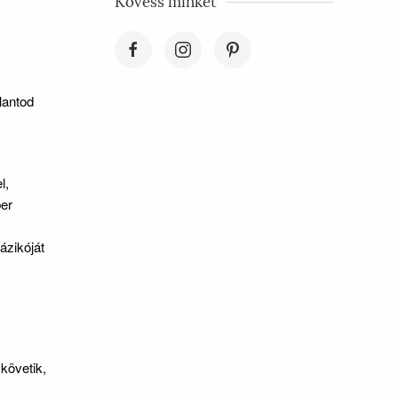
Kövess minket
lantod
l,
er
ázikóját
követik,