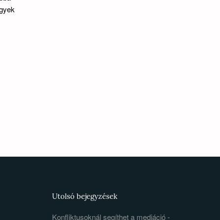
lgyek
Utolsó bejegyzések
Konfliktusoknál segíthet a mediáció -