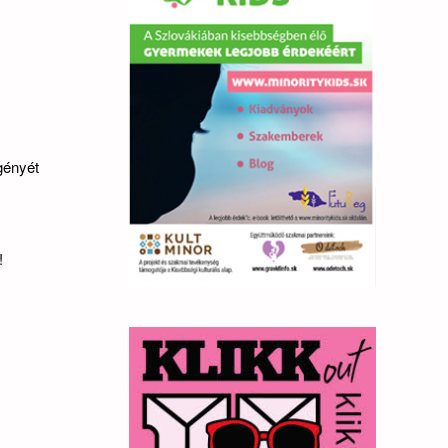
gényét
!