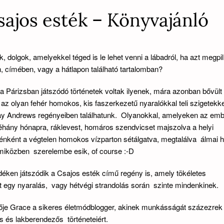
ajos esték – Könyvajánló
 dolgok, amelyekkel téged is le lehet venni a lábadról, ha azt megpil
n, címében, vagy a hátlapon található tartalomban?
 Párizsban játszódó történetek voltak ilyenek, mára azonban bővült
a az olyan fehér homokos, kis faszerkezetű nyaralókkal teli szigetekke
y Andrews regényeiben találhatunk. Olyanokkal, amelyeken az emb
éhány hónapra, ráklevest, homáros szendvicset majszolva a helyi
nként a végtelen homokos vízparton sétálgatva, megtalálva álmai h
miközben szerelembe esik, of course :-D
vidéken játszódik a Csajos esték című regény is, amely tökéletes
t egy nyaralás, vagy hétvégi strandolás során szinte mindenkinek.
ője Grace a sikeres életmódblogger, akinek munkásságát százezrek 
s és lakberendezős történeteiért.