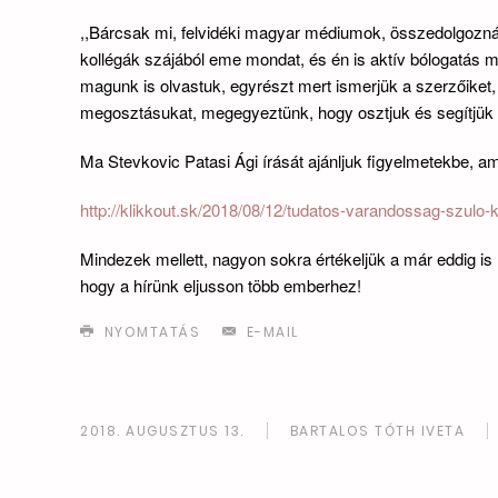
,,Bárcsak mi, felvidéki magyar médiumok, összedolgozn
kollégák szájából eme mondat, és én is aktív bólogatás mell
magunk is olvastuk, egyrészt mert ismerjük a szerzőiket
megosztásukat, megegyeztünk, hogy osztjuk és segítjü
Ma Stevkovic Patasi Ági írását ajánljuk figyelmetekbe, am
http://klikkout.sk/2018/08/12/tudatos-varandossag-szulo-
Mindezek mellett, nagyon sokra értékeljük a már eddig i
hogy a hírünk eljusson több emberhez!
NYOMTATÁS
E-MAIL
2018. AUGUSZTUS 13.
BARTALOS TÓTH IVETA