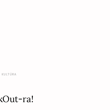
KULTÚRA
kkOut-ra!