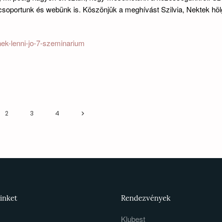
ti csoportunk és webünk is. Köszönjük a meghívást Szilvia, Nektek hö
onek-lenni-jo-7-szeminarium
2
3
4
inket
Rendezvények
Klubest