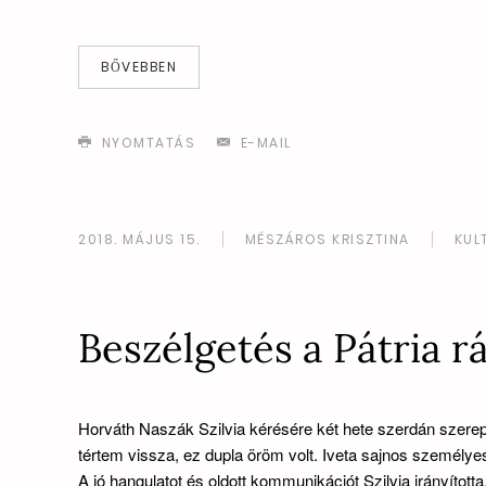
BŐVEBBEN
NYOMTATÁS
E-MAIL
2018. MÁJUS 15.
MÉSZÁROS KRISZTINA
KUL
Beszélgetés a Pátria r
Horváth Naszák Szilvia kérésére két hete szerdán szerep
tértem vissza, ez dupla öröm volt. Iveta sajnos személy
A jó hangulatot és oldott kommunikációt Szilvia irányíto