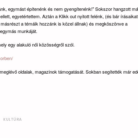
ánk, egymást építenénk és nem gyengítenénk!" Sokszor hangzott má
ett, egyetértettem. Aztán a Klikk out nyitott felénk, (és bár írásaika
, másrészt a témáik hozzánk is közel állnak) és megköszönve a
k egymás munkáját.
ely egy alakuló női közösségről szól.
korben/
s meglévő oldalak, magazinok támogatását. Sokban segítették már edd
KULTÚRA