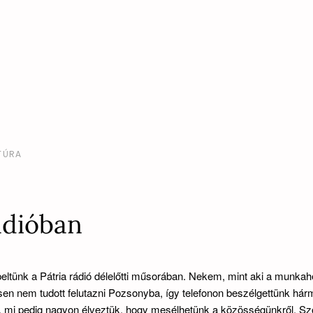
TÚRA
ádióban
eltünk a Pátria rádió délelőtti műsorában. Nekem, mint aki a munka
esen nem tudott felutazni Pozsonyba, így telefonon beszélgettünk há
tta, mi pedig nagyon élveztük, hogy mesélhetünk a közösségünkről. S