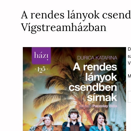
A rendes lányok csend
Vígstreamházban
D
s
V
M