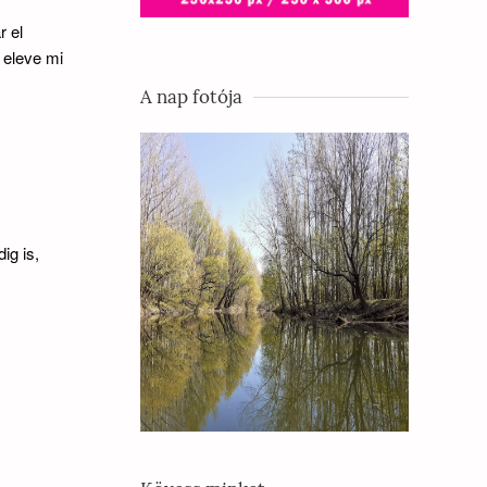
r el
t eleve mi
A nap fotója
ig is,