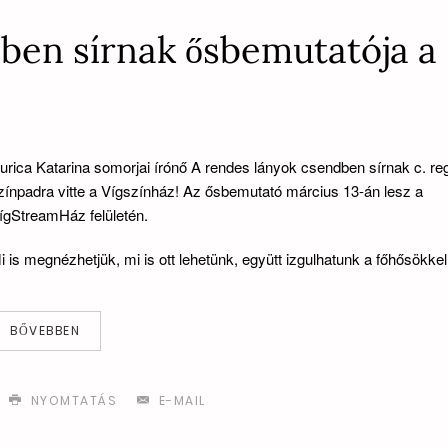
ben sírnak ősbemutatója a
urica Katarina somorjai írónő A rendes lányok csendben sírnak c. re
zínpadra vitte a Vígszínház!
Az ősbemutató március 13-án lesz a
ígStreamHáz felületén.
i is megnézhetjük, mi is ott lehetünk, együtt izgulhatunk a főhősökkel
BŐVEBBEN
NYOMTATÁS
E-MAIL