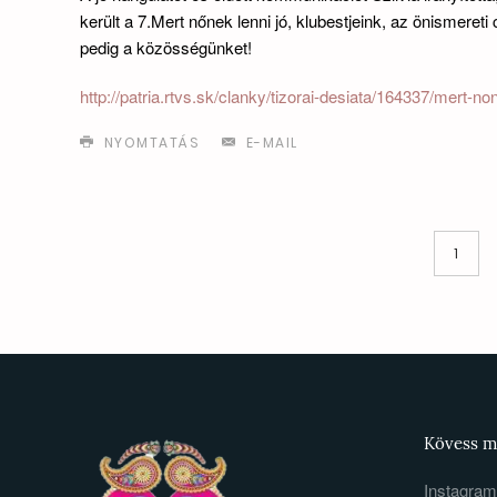
került a 7.Mert nőnek lenni jó, klubestjeink, az önismere
pedig a közösségünket!
http://patria.rtvs.sk/clanky/tizorai-desiata/164337/mert-n
NYOMTATÁS
E-MAIL
1
Kövess m
Instagram