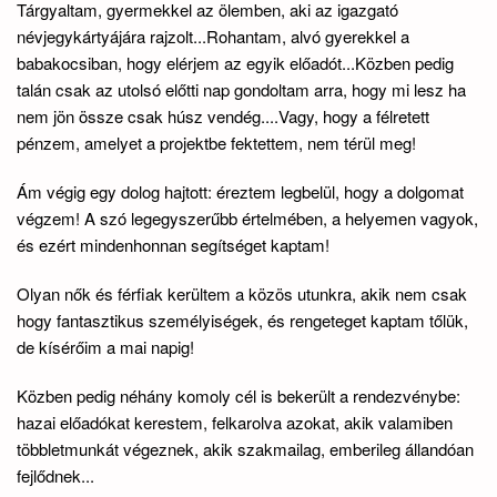
Tárgyaltam, gyermekkel az ölemben, aki az igazgató
névjegykártyájára rajzolt...Rohantam, alvó gyerekkel a
babakocsiban, hogy elérjem az egyik előadót...Közben pedig
talán csak az utolsó előtti nap gondoltam arra, hogy mi lesz ha
nem jön össze csak húsz vendég....Vagy, hogy a félretett
pénzem, amelyet a projektbe fektettem, nem térül meg!
Ám végig egy dolog hajtott: éreztem legbelül, hogy a dolgomat
végzem! A szó legegyszerűbb értelmében, a helyemen vagyok,
és ezért mindenhonnan segítséget kaptam!
Olyan nők és férfiak kerültem a közös utunkra, akik nem csak
hogy fantasztikus személyiségek, és rengeteget kaptam tőlük,
de kísérőim a mai napig!
Közben pedig néhány komoly cél is bekerült a rendezvénybe:
hazai előadókat kerestem, felkarolva azokat, akik valamiben
többletmunkát végeznek, akik szakmailag, emberileg állandóan
fejlődnek...