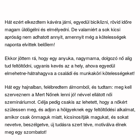
Hát ezért elkezdtem kávéra járni, egyedül biciklizni, rövid időre
magam üldögélni és elmélyedni. De valamiért a sok kicsi
apróság nem adhatott annyit, amennyit még a kötelességek
naponta elvittek belőlem!
Ekkor jöttem rá, hogy egy anyuka, nagymama, dolgozó nő alig
tud feltöltődni, ugyanis kevés az a hely, ahova egyedül
elmehetne-hátrahagyva a családi és munkaköri kötelességeket!
Hát egy hajnalban, felébredtem álmomból, és tudtam: meg kell
szerveznem a Mert Nőnek lenni jó! névvel ellátott női
szemináriumot. Célja pedig csakis az lehetett, hogy a nőkért
szülessen meg, és adjon a hölgyeknek egy feltöltődési alkalmat,
amikor csak önmaguk miatt, kicsinosítják magukat, és sokat
nevetve, beszélgetve, új tudásra szert téve, motiválva élnek
meg egy szombatot!