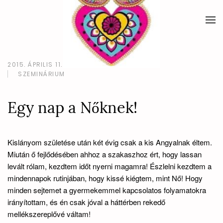
2015. ÁPRILIS 11.
MÉSZÁROS KRISZTINA
SZEMINÁRIUM
Egy nap a Nőknek!
Kislányom születése után két évig csak a kis Angyalnak éltem.
Miután ő fejlődésében ahhoz a szakaszhoz ért, hogy lassan
levált rólam, kezdtem időt nyerni magamra! Észlelni kezdtem a
mindennapok rutinjában, hogy kissé kiégtem, mint Nő! Hogy
minden sejtemet a gyermekemmel kapcsolatos folyamatokra
irányítottam, és én csak jóval a háttérben rekedő
mellékszereplővé váltam!