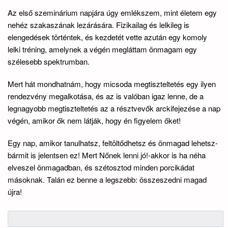
Az első szeminárium napjára úgy emlékszem, mint életem egy
nehéz szakaszának lezárására. Fizikailag és lelkileg is
elengedések történtek, és kezdetét vette azután egy komoly
lelki tréning, amelynek a végén megláttam önmagam egy
szélesebb spektrumban.
Mert hát mondhatnám, hogy micsoda megtiszteltetés egy ilyen
rendezvény megalkotása, és az is valóban igaz lenne, de a
legnagyobb megtiszteltetés az a résztvevők arckifejezése a nap
végén, amikor ők nem látják, hogy én figyelem őket!
Egy nap, amikor tanulhatsz, feltöltődhetsz és önmagad lehetsz-
bármit is jelentsen ez! Mert Nőnek lenni jó!-akkor is ha néha
elveszel önmagadban, és szétosztod minden porcikádat
másoknak. Talán ez benne a legszebb: összeszedni magad
újra!