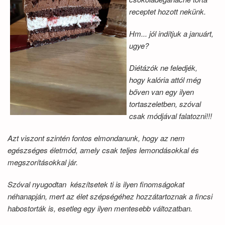
receptet hozott nekünk.
Hm... jól indítjuk a januárt,
ugye?
Diétázók ne feledjék,
hogy kalória attól még
bőven van egy ilyen
tortaszeletben, szóval
csak módjával falatozni!!!
Azt viszont szintén fontos elmondanunk, hogy az nem
egészséges életmód, amely csak teljes lemondásokkal és
megszorításokkal jár.
Szóval nyugodtan készítsetek ti is ilyen finomságokat
néhanapján, mert az élet szépségéhez hozzátartoznak a fincsi
habostorták is, esetleg egy ilyen mentesebb változatban.