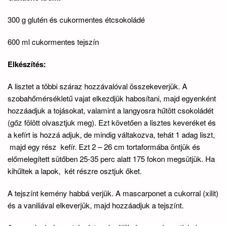
300 g glutén és cukormentes étcsokoládé
600 ml cukormentes tejszín
Elkészítés:
A lisztet a többi száraz hozzávalóval összekeverjük. A
szobahőmérsékletű vajat elkezdjük habosítani, majd egyenként
hozzáadjuk a tojásokat, valamint a langyosra hűtött csokoládét
(gőz fölött olvasztjuk meg). Ezt követően a lisztes keveréket és
a kefírt is hozzá adjuk, de mindig váltakozva, tehát 1 adag liszt,
majd egy rész kefír. Ezt 2 – 26 cm tortaformába öntjük és
előmelegített sütőben 25-35 perc alatt 175 fokon megsütjük. Ha
kihűltek a lapok, két részre osztjuk őket.
A tejszínt kemény habbá verjük. A mascarponet a cukorral (xilit)
és a vaniliával elkeverjük, majd hozzáadjuk a tejszínt.