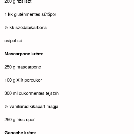
260 g rizsliszt
1 kk gluténmentes sütőpor
½ kk szódabikarbóna
csipet só
Mascarpone krém:
250 g mascarpone
100 g Xilit porcukor
300 ml cukormentes tejszín
½ vaníliarúd kikapart magja
250 g friss eper
Ganache krém: