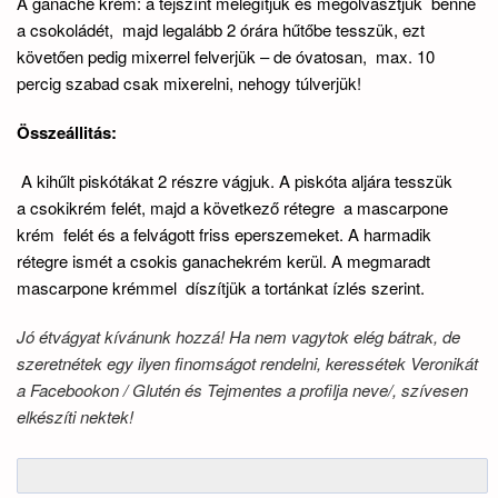
A ganache krém: a tejszínt melegítjük és megolvasztjuk benne
a csokoládét, majd legalább 2 órára hűtőbe tesszük, ezt
követően pedig mixerrel felverjük – de óvatosan, max. 10
percig szabad csak mixerelni, nehogy túlverjük!
Összeállitás:
A kihűlt piskótákat 2 részre vágjuk. A piskóta aljára tesszük
a csokikrém felét, majd a következő rétegre a mascarpone
krém felét és a felvágott friss eperszemeket. A harmadik
rétegre ismét a csokis ganachekrém kerül. A megmaradt
mascarpone krémmel díszítjük a tortánkat ízlés szerint.
Jó étvágyat kívánunk hozzá! Ha nem vagytok elég bátrak, de
szeretnétek egy ilyen finomságot rendelni, keressétek Veronikát
a Facebookon / Glutén és Tejmentes a profilja neve/, szívesen
elkészíti nektek!