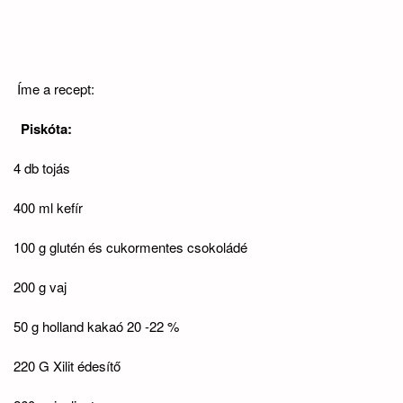
Íme a recept:
Piskóta:
4 db tojás
400 ml kefír
100 g glutén és cukormentes csokoládé
200 g vaj
50 g holland kakaó 20 -22 %
220 G Xilit édesítő