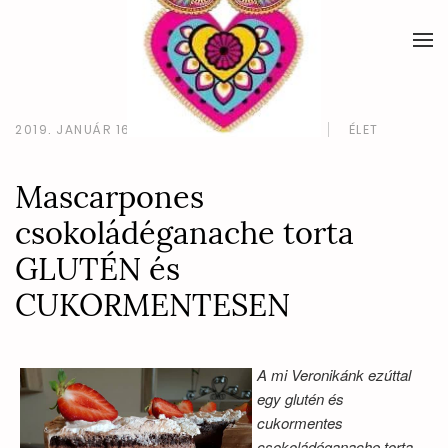
2019. JANUÁR 16.
HOBOTH VERONIKA
ÉLET
Mascarpones
csokoládéganache torta
GLUTÉN és
CUKORMENTESEN
A mi Veronikánk ezúttal
egy glutén és
cukormentes
csokoládéganache torta