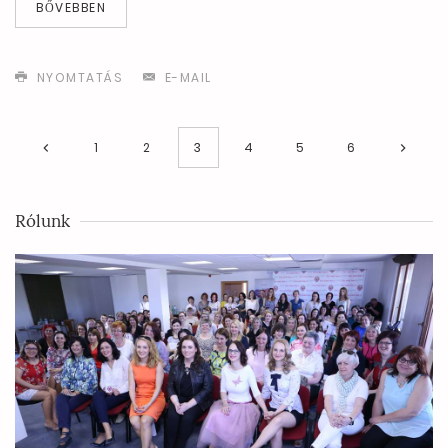
BŐVEBBEN
NYOMTATÁS
E-MAIL
1
2
3
4
5
6
Rólunk