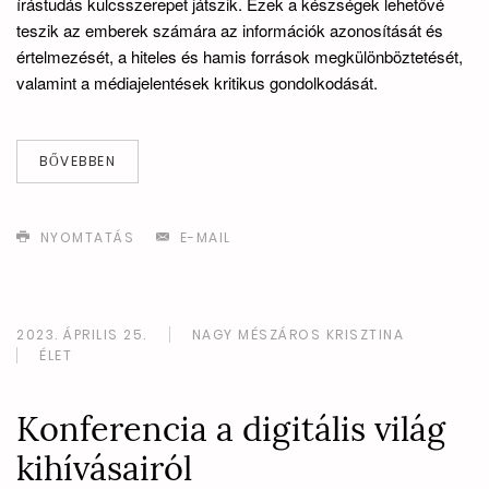
írástudás kulcsszerepet játszik. Ezek a készségek lehetővé
teszik az emberek számára az információk azonosítását és
értelmezését, a hiteles és hamis források megkülönböztetését,
valamint a médiajelentések kritikus gondolkodását.
BŐVEBBEN
NYOMTATÁS
E-MAIL
2023. ÁPRILIS 25.
NAGY MÉSZÁROS KRISZTINA
ÉLET
Konferencia a digitális világ
kihívásairól