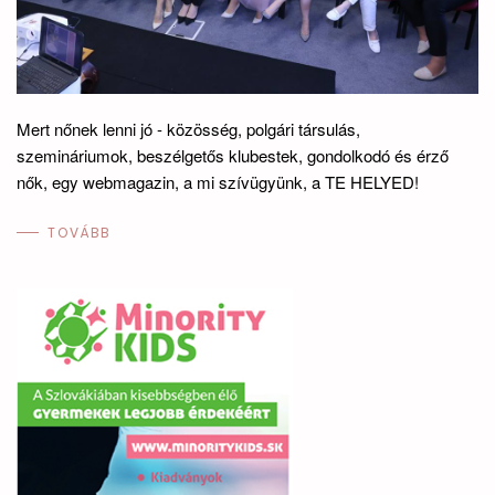
Mert nőnek lenni jó - közösség, polgári társulás,
szemináriumok, beszélgetős klubestek, gondolkodó és érző
nők, egy webmagazin, a mi szívügyünk, a TE HELYED!
TOVÁBB