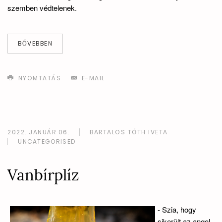
szemben védtelenek.
BŐVEBBEN
NYOMTATÁS
E-MAIL
2022. JANUÁR 06.
BARTALOS TÓTH IVETA
UNCATEGORISED
Vanbírplíz
- Szia, hogy
sikerült az angol