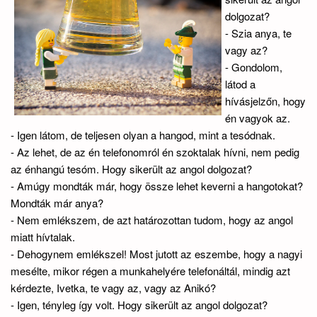
dolgozat?
- Szia anya, te
vagy az?
- Gondolom,
látod a
hívásjelzőn, hogy
én vagyok az.
- Igen látom, de teljesen olyan a hangod, mint a tesódnak.
- Az lehet, de az én telefonomról én szoktalak hívni, nem pedig
az énhangú tesóm. Hogy sikerült az angol dolgozat?
- Amúgy mondták már, hogy össze lehet keverni a hangotokat?
Mondták már anya?
- Nem emlékszem, de azt határozottan tudom, hogy az angol
miatt hívtalak.
- Dehogynem emlékszel! Most jutott az eszembe, hogy a nagyi
mesélte, mikor régen a munkahelyére telefonáltál, mindig azt
kérdezte, Ivetka, te vagy az, vagy az Anikó?
- Igen, tényleg így volt. Hogy sikerült az angol dolgozat?