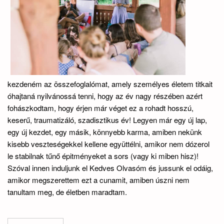
kezdeném az összefoglalómat, amely személyes életem titkait
óhajtaná nyilvánossá tenni, hogy az év nagy részében azért
fohászkodtam, hogy érjen már véget ez a rohadt hosszú,
keserű, traumatizáló, szadisztikus év! Legyen már egy új lap,
egy új kezdet, egy másik, könnyebb karma, amiben nekünk
kisebb veszteségekkel kellene együttélni, amikor nem dózerol
le stabilnak tűnő épi
tményeket a sors (vagy ki miben hisz)!
Szóval innen induljunk el Kedves Olvasóm és jussunk el odáig,
amikor megszerettem ezt a cunamit, amiben úszni nem
tanultam meg, de életben maradtam.