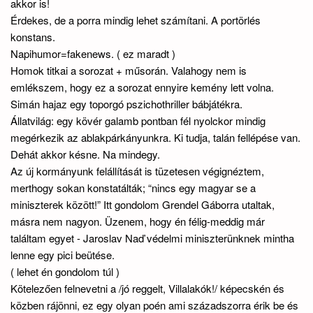
akkor is!
Érdekes, de a porra mindig lehet számítani. A portörlés
konstans.
Napihumor=fakenews. ( ez maradt )
Homok titkai a sorozat + műsorán. Valahogy nem is
emlékszem, hogy ez a sorozat ennyire kemény lett volna.
Simán hajaz egy toporgó pszichothriller bábjátékra.
Állatvilág: egy kövér galamb pontban fél nyolckor mindig
megérkezik az ablakpárkányunkra. Ki tudja, talán fellépése van.
Dehát akkor késne. Na mindegy.
Az új kormányunk felállítását is tüzetesen végignéztem,
merthogy sokan konstatálták; “nincs egy magyar se a
miniszterek között!” Itt gondolom Grendel Gáborra utaltak,
másra nem nagyon. Üzenem, hogy én félig-meddig már
találtam egyet - Jaroslav Naď védelmi miniszterünknek mintha
lenne egy pici beütése.
( lehet én gondolom túl )
Kötelezően felnevetni a /jó reggelt, Villalakók!/ képecskén és
közben rájönni, ez egy olyan poén ami századszorra érik be és