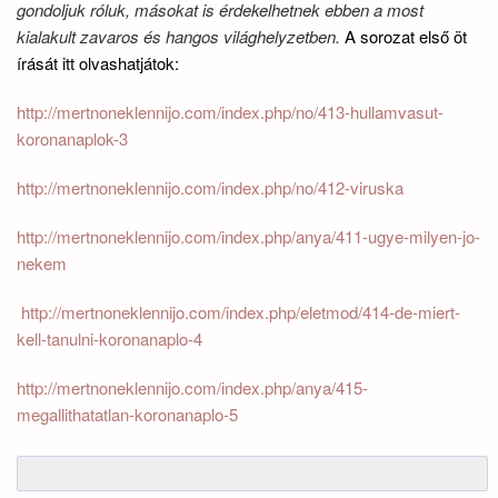
gondoljuk róluk, másokat is érdekelhetnek ebben a most
kialakult zavaros és hangos világhelyzetben.
A sorozat első öt
írását itt olvashatjátok:
http://mertnoneklennijo.com/index.php/no/413-hullamvasut-
koronanaplok-3
http://mertnoneklennijo.com/index.php/no/412-viruska
http://mertnoneklennijo.com/index.php/anya/411-ugye-milyen-jo-
nekem
http://mertnoneklennijo.com/index.php/eletmod/414-de-miert-
kell-tanulni-koronanaplo-4
http://mertnoneklennijo.com/index.php/anya/415-
megallithatatlan-koronanaplo-5