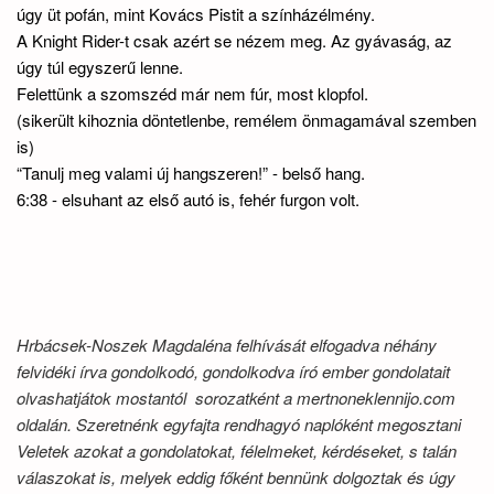
úgy üt pofán, mint Kovács Pistit a színházélmény.
A Knight Rider-t csak azért se nézem meg. Az gyávaság, az
úgy túl egyszerű lenne.
Felettünk a szomszéd már nem fúr, most klopfol.
(sikerült kihoznia döntetlenbe, remélem önmagamával szemben
is)
“Tanulj meg valami új hangszeren!” - belső hang.
6:38 - elsuhant az első autó is, fehér furgon volt.
Hrbácsek-Noszek Magdaléna felhívását elfogadva néhány
felvidéki írva gondolkodó, gondolkodva író ember gondolatait
olvashatjátok mostantól sorozatként a mertnoneklennijo.com
oldalán. Szeretnénk egyfajta rendhagyó naplóként megosztani
Veletek azokat a gondolatokat, félelmeket, kérdéseket, s talán
válaszokat is, melyek eddig főként bennünk dolgoztak és úgy