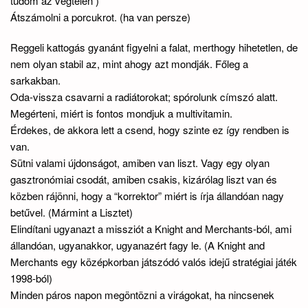
tudom az végtelen )
Átszámolni a porcukrot. (ha van persze)
Reggeli kattogás gyanánt figyelni a falat, merthogy hihetetlen, de
nem olyan stabil az, mint ahogy azt mondják. Főleg a
sarkakban.
Oda-vissza csavarni a radiátorokat; spórolunk címszó alatt.
Megérteni, miért is fontos mondjuk a multivitamin.
Érdekes, de akkora lett a csend, hogy szinte ez így rendben is
van.
Sütni valami újdonságot, amiben van liszt. Vagy egy olyan
gasztronómiai csodát, amiben csakis, kizárólag liszt van és
közben rájönni, hogy a “korrektor” miért is írja állandóan nagy
betűvel. (Mármint a Lisztet)
Elindítani ugyanazt a missziót a Knight and Merchants-ból, ami
állandóan, ugyanakkor, ugyanazért fagy le. (A Knight and
Merchants egy középkorban játszódó valós idejű stratégiai játék
1998-ból)
Minden páros napon megöntözni a virágokat, ha nincsenek