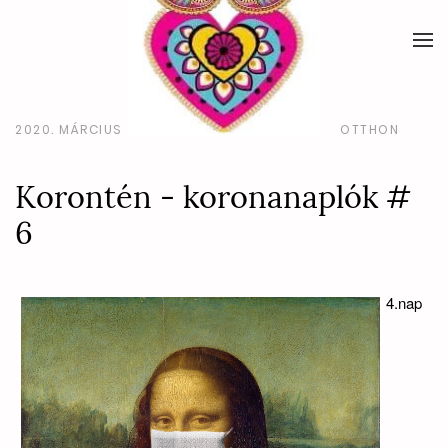
2020. MÁRCIUS 19.
LABODA RÓBERT
OTTHON
Korontén - koronanaplók #
6
4.nap